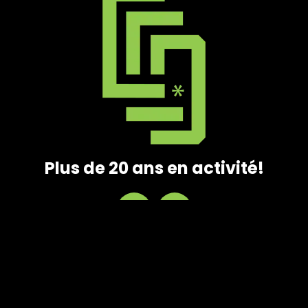
Plus de 20 ans en activité!
R.B.Q.: 5673-5822-01