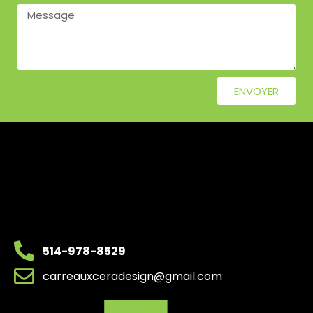
ENVOYER
514-978-8529
carreauxceradesign@gmail.com