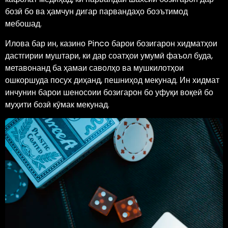
бозӣ бо ва ҳамчун дигар парвандаҳо боэътимод
мебошад.
Илова бар ин, казино Pinco барои бозигарон хидматҳои
дастгирии муштари, ки дар соатҳои умумӣ фаъол буда,
метавонанд ба ҳамаи саволҳо ва мушкилотҳои
ошкоршуда посух диҳанд, пешниҳод мекунад. Ин хидмат
инчунин барои шеносоии бозигарон бо уфуқи воқеӣ бо
муҳити бозӣ кӯмак мекунад.