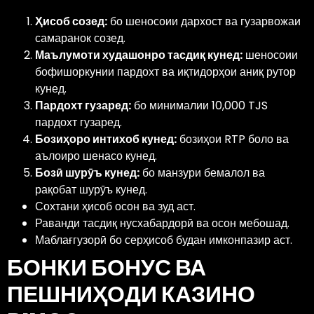
Ҳисоб созед:
бо шеносоии дархост ва гузарвожаи
самаранок созед.
Маълумоти худашонро тасдиқ кунед:
шеносоии
бофишоркунии пардохт ва иқтидорҳои аниқ рутор
кунед.
Пардохт гузаред:
бо минималии 10,000 TJS
пардохт гузаред.
Бозиҳоро интихоб кунед:
бозиҳои RTP боло ва
аълоиро шенасо кунед.
Бозӣ шурӯъ кунед:
бо манзури бемалол ва
рақобат шурӯъ кунед.
Сохтани ҳисоб осон ва зуд аст.
Раванди тасдиқ нусхабардорӣ ва осон мебошад.
Маблағгузорӣ бо серҳисоб будан имконпазир аст.
БОНКИ БОНУС ВА
ПЕШНИҲОДИ КАЗИНО