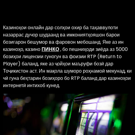
Казиноҳои онлайн дар солҳои охир ба таҳаввулоти
назаррас дучор шудаанд ва имкониятҳояшон барои
бозигарон бешумор ва фаровон мебошанд. Яке аз ин
казиноҳо, казино
ПИНКО
, бо пешниҳоди зиёда аз 5000
бозиҳои лицензии гуногун ва фоизии RTP (Return to
Player) баланд, яке аз ҷойҳои маъруфи бозӣ дар
Тоҷикистон аст. Ин мақола шуморо роҳнамоӣ мекунад, ки
чӣ гуна беҳтарин бозиҳоро бо RTP баланд дар казиноҳои
интернетӣ интихоб кунед.