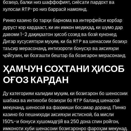
бозиҳо, балки низ шаффофият, сиёсати пардохт ва
хулосаи RTP-ро низ баррасӣ намоянд.
Pинко казино бо тарҳи барнома ва интерфейси корбар
дуруст кор кардааст, ки ин имкон медиҳад, ки шумо дар
давоми 1-2 дақиқаатон ҳисоб созед ва бозӣ кунонед.
Дигар хусусиятҳои муҳим, ки ба RTP ва шенасоии бозиҳо
таъсир мерасонанд, интизороти бонусҳо ва аксияҳои
ҷойгузин, ки бозгашти бештар ба бозигарон мерасонанд.
ҲАМЧУН СОХТАНИ ҲИСОБ
ОҒОЗ КАРДАН
Ду категорияи калидии муҳим, ки бозигарон бо шеносоии
шабака ва интихоби бозиҳои бо RTP баланд шенасоӣ
мекунанд, шеносоӣ ва фаҳмиши босамар доранд. Пинко
казино бо пешниҳоди аксияҳои истисноӣ, ба мисли
150%-и бонуси хушомадгӯй ва 250 дона спин ройгон,
имконоти хуби шенасоии бозигаронро фароҳам мекунад.