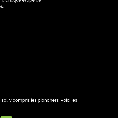
r à chaque étape de
s.
ol, y compris les planchers. Voici les