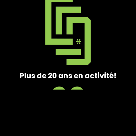
Plus de 20 ans en activité!
R.B.Q.: 5673-5822-01