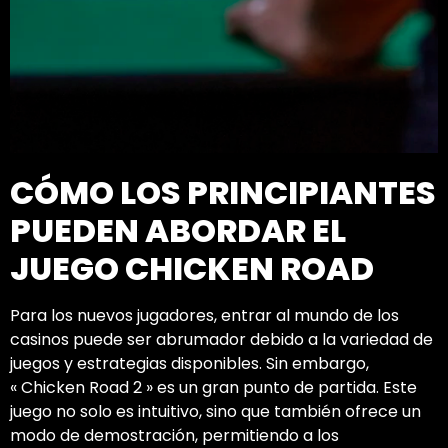
CÓMO LOS PRINCIPIANTES
PUEDEN ABORDAR EL
JUEGO CHICKEN ROAD
Para los nuevos jugadores, entrar al mundo de los
casinos puede ser abrumador debido a la variedad de
juegos y estrategias disponibles. Sin embargo,
« Chicken Road 2 » es un gran punto de partida. Este
juego no solo es intuitivo, sino que también ofrece un
modo de demostración, permitiendo a los