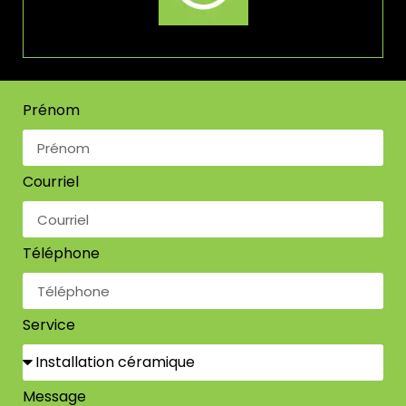
Prénom
Courriel
Téléphone
Service
Message