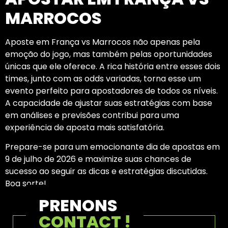
MARROCOS
Aposte em França vs Marrocos não apenas pela
emoção do jogo, mas também pelas oportunidades
únicas que ele oferece. A rica história entre esses dois
times, junto com as odds variadas, torna esse um
evento perfeito para apostadores de todos os níveis.
A capacidade de ajustar suas estratégias com base
em análises e previsões contribui para uma
experiência de aposta mais satisfatória.
Prepare-se para um emocionante dia de apostas em
9 de julho de 2026 e maximize suas chances de
sucesso ao seguir as dicas e estratégias discutidas.
Boa sorte!
PRENONS
CONTACT !