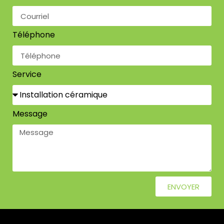
Téléphone
Service
Message
ENVOYER