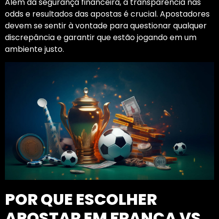
Além da segurança financeira, a transparência nas
odds e resultados das apostas é crucial. Apostadores
devem se sentir à vontade para questionar qualquer
discrepância e garantir que estão jogando em um
ambiente justo.
POR QUE ESCOLHER
APOSTAR EM FRANÇA VS