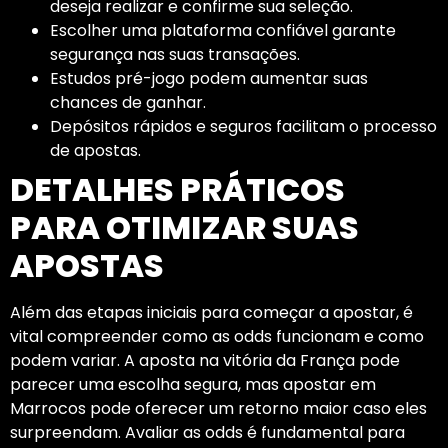
deseja realizar e confirme sua seleção.
Escolher uma plataforma confiável garante
segurança nas suas transações.
Estudos pré-jogo podem aumentar suas
chances de ganhar.
Depósitos rápidos e seguros facilitam o processo
de apostas.
DETALHES PRÁTICOS
PARA OTIMIZAR SUAS
APOSTAS
Além das etapas iniciais para começar a apostar, é
vital compreender como as odds funcionam e como
podem variar. A aposta na vitória da França pode
parecer uma escolha segura, mas apostar em
Marrocos pode oferecer um retorno maior caso eles
surpreendam. Avaliar as odds é fundamental para