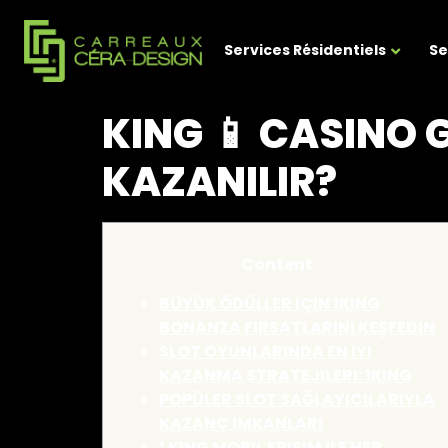
Services Résidentiels
Se
KING 📱 CASINO 
KAZANILIR?
Content
BÜYÜK ÖDÜLLER İÇIN 1KING
BONANZA FIRSATLARINI KEŞFEDIN
SLOT OYUNLARINDA EN İYI
KAZANMA STRATEJILERI: 1KING
POPÜLER SLOT SAĞLAYICILARIYLA
KAZANÇ İMKANLARI
1 KING MOBIL ERIŞIM ILE HER