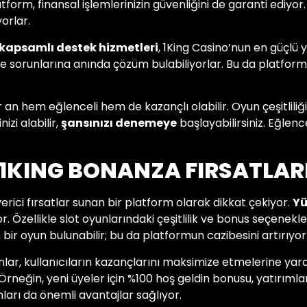
atform, finansal işlemlerinizin güvenliğini de garanti ediyo
orlar.
kapsamlı destek hizmetleri
, 1King Casino’nun en güçlü y
 ve sorunlarına anında çözüm bulabiliyorlar. Bu da platfo
 an hem eğlenceli hem de kazançlı olabilir. Oyun çeşitliliği
izi alabilir,
şansınızı denemeye
başlayabilirsiniz. Eğlenc
 1KING BONANZA FIRSATLAR
ici fırsatlar sunan bir platform olarak dikkat çekiyor.
Yü
zellikle slot oyunlarındaki çeşitlilik ve bonus seçenekleri, 
ir oyun bulunabilir; bu da platformun cazibesini artırıyor
r, kullanıcıların kazançlarını maksimize etmelerine yardı
eğin, yeni üyeler için %100 hoş geldin bonusu, yatırımları
arı da önemli avantajlar sağlıyor.