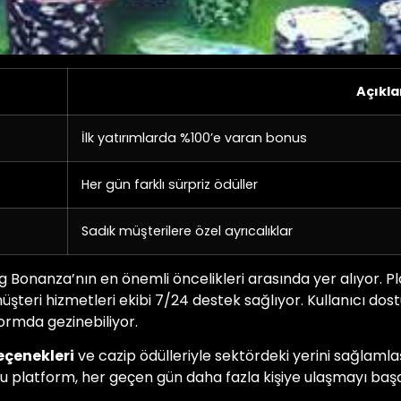
Açıkl
İlk yatırımlarda %100’e varan bonus
Her gün farklı sürpriz ödüller
Sadık müşterilere özel ayrıcalıklar
ng Bonanza’nın en önemli öncelikleri arasında yer alıyor. Pla
 müşteri hizmetleri ekibi 7/24 destek sağlıyor. Kullanıcı d
ormda gezinebiliyor.
eçenekleri
ve cazip ödülleriyle sektördeki yerini sağlamlaş
bu platform, her geçen gün daha fazla kişiye ulaşmayı başa