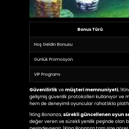
Bonus Türü
Hoş Geldin Bonusu
Günlük Promosyon
VIP Programı
Güvenilirlik
ve
müşteri memnuniyeti
, 1Ki
gelişmiş güvenlik protokolleri kullanıyor ve
hem de deneyimli oyuncular rahatlıkla platf
1King Bonanza,
sürekli güncellenen oyun s
değer veren ve sürekli yenilik peşinde olan 
peşindeyseniz, 1King Bonanza tam size göre!