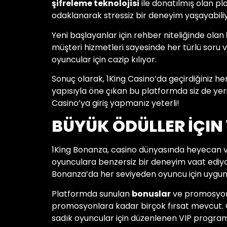
şifreleme teknolojisi
ile donatılmış olan pl
odaklanarak stressiz bir deneyim yaşayabiliy
Yeni başlayanlar için rehber niteliğinde olan
müşteri hizmetleri sayesinde her türlü soru
oyuncular için cazip kılıyor.
Sonuç olarak, 1King Casino’da geçirdiğiniz her
yapısıyla öne çıkan bu platformda siz de yerin
Casino’ya giriş yapmanız yeterli!
BÜYÜK ÖDÜLLER İÇIN
1King Bonanza, casino dünyasında heyecan ver
oyunculara benzersiz bir deneyim vaat ediyor. Ö
Bonanza’da her seviyeden oyuncu için uygun b
Platformda sunulan
bonuslar
ve promosyonla
promosyonlara kadar birçok fırsat mevcut. Örn
sadık oyuncular için düzenlenen VIP programl