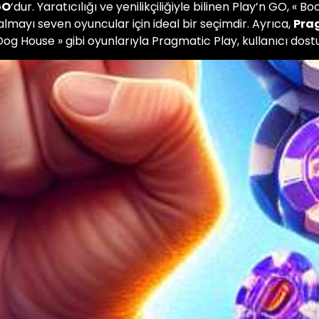
GO
‘dur. Yaratıcılığı ve yenilikçiliğiyle bilinen Play’n GO, « 
 almayı seven oyuncular için ideal bir seçimdir. Ayrıca,
Pra
e Dog House » gibi oyunlarıyla Pragmatic Play, kullanıcı do