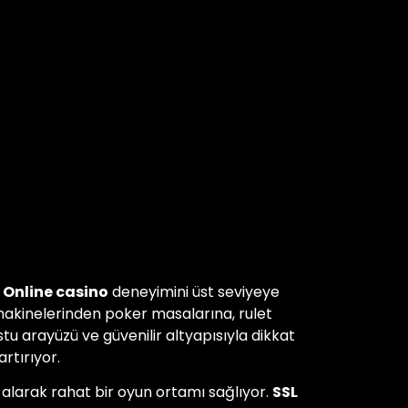
.
Online casino
deneyimini üst seviyeye
t makinelerinden poker masalarına, rulet
tu arayüzü ve güvenilir altyapısıyla dikkat
rtırıyor.
na alarak rahat bir oyun ortamı sağlıyor.
SSL