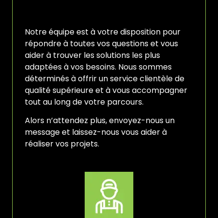
Notre équipe est à votre disposition pour
répondre à toutes vos questions et vous
aider à trouver les solutions les plus
adaptées à vos besoins. Nous sommes
déterminés à offrir un service clientèle de
qualité supérieure et à vous accompagner
tout au long de votre parcours.
Alors n’attendez plus, envoyez-nous un
message et laissez-nous vous aider à
réaliser vos projets.