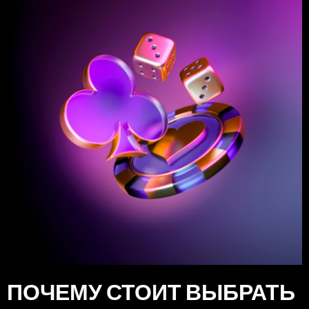
ПОЧЕМУ СТОИТ ВЫБРАТЬ