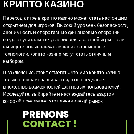
КРИПТО КАЗИНО
Переход к игре в крипто казино может стать настоящим
открытием для игроков. Высокий уровень безопасности,
анонимность и оперативные финансовые операции
создают уникальные условия для азартной игры. Если
вы ищете новые впечатления и современные
технологии, крипто казино могут стать отличным
выбором.
В заключение, стоит отметить, что мир крипто казино
только начинает развиваться, и он предлагает
множество возможностей для новых пользователей.
Исследуйте, выбирайте и наслаждайтесь азартом,
который предлагает этот динамичный рынок.
PRENONS
CONTACT !