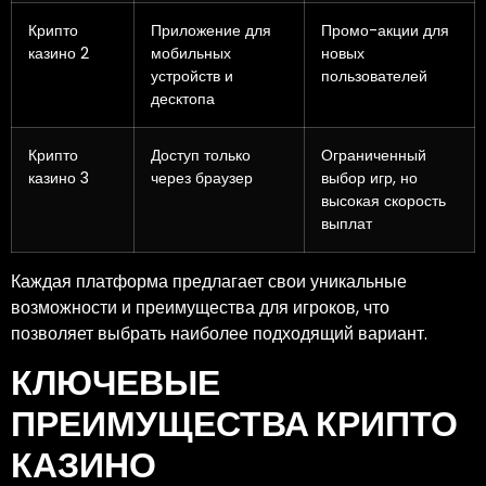
Крипто
Приложение для
Промо-акции для
казино 2
мобильных
новых
устройств и
пользователей
десктопа
Крипто
Доступ только
Ограниченный
казино 3
через браузер
выбор игр, но
высокая скорость
выплат
Каждая платформа предлагает свои уникальные
возможности и преимущества для игроков, что
позволяет выбрать наиболее подходящий вариант.
КЛЮЧЕВЫЕ
ПРЕИМУЩЕСТВА КРИПТО
КАЗИНО