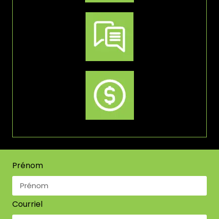
Prénom
Courriel