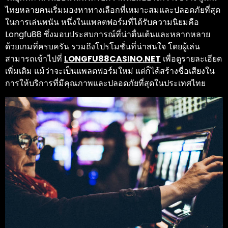
ไทยหลายคนเริ่มมองหาทางเลือกที่เหมาะสมและปลอดภัยที่สุด
ในการเล่นพนัน หนึ่งในแพลตฟอร์มที่ได้รับความนิยมคือ
Longfu88 ซึ่งมอบประสบการณ์ที่น่าตื่นเต้นและหลากหลาย
ด้วยเกมที่ครบครัน รวมถึงโปรโมชั่นที่น่าสนใจ โดยผู้เล่น
สามารถเข้าไปที่
LONGFU88CASINO.NET
เพื่อดูรายละเอียด
เพิ่มเติม แม้ว่าจะเป็นแพลตฟอร์มใหม่ แต่ก็ได้สร้างชื่อเสียงใน
การให้บริการที่มีคุณภาพและปลอดภัยที่สุดในประเทศไทย