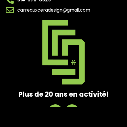
carreauxceradesign@gmail.com
Plus de 20 ans en activité!