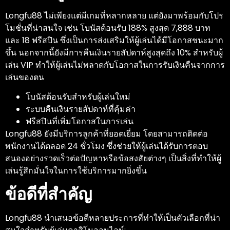
Longfu88 ไม่เพียงแต่มีเกมที่หลากหลาย แต่ยังมาพร้อมกับโปร
โมชั่นที่น่าสนใจ เช่น โบนัสต้อนรับ 188% สูงสุด 7,888 บาท
และ 18 ฟรีสปิน ซึ่งเป็นการส่งเสริมให้ผู้เล่นได้มีโอกาสชนะมาก
ขึ้น นอกจากนี้ยังมีการคืนเงินรายสัปดาห์สูงสุดถึง 10% สำหรับผู้
เล่น VIP ทำให้ผู้เล่นไม่พลาดกับโอกาสในการรับเงินคืนจากการ
เล่นของตน
โบนัสต้อนรับสำหรับผู้เล่นใหม่
ระบบคืนเงินรายสัปดาห์ที่คุ้มค่า
ฟรีสปินที่เพิ่มโอกาสในการเล่น
Longfu88 ยังมีบริการลูกค้าที่ยอดเยี่ยม โดยสามารถติดต่อ
พนักงานได้ตลอด 24 ชั่วโมง ซึ่งช่วยให้ผู้เล่นได้รับการตอบ
สนองอย่างรวดเร็วต่อปัญหาหรือข้อสงสัยต่างๆ เป็นสิ่งที่ทำให้ผู้
เล่นรู้สึกมั่นใจในการใช้บริการมากยิ่งขึ้น
ข้อดีที่สำคัญ
Longfu88 นำเสนอข้อดีหลายประการที่ทำให้เป็นตัวเลือกที่น่า