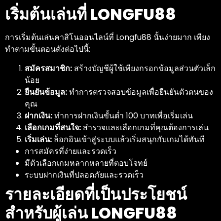
เริ่มต้นเล่นที่ LONGFU88
การเริ่มต้นเล่นคาสิโนออนไลน์ที่ Longfu88 นั้นง่ายมาก เพียง
ทำตามขั้นตอนดังต่อไปนี้:
สมัครสมาชิก:
สร้างบัญชีผู้ใช้เพียงกรอกข้อมูลส่วนตัวเล็ก
น้อย
ยืนยันข้อมูล:
ทำการตรวจสอบข้อมูลเพื่อยืนยันตัวตนของ
คุณ
ฝากเงิน:
ทำการฝากเงินขั้นต่ำ 100 บาทเพื่อเริ่มเล่น
เลือกเกมที่สนใจ:
สำรวจและเลือกเกมที่คุณต้องการเล่น
เริ่มเล่น:
ล็อกอินเข้าสู่ระบบแล้วเริ่มสนุกกับเกมได้ทันที
การสมัครที่ง่ายและรวดเร็ว
มีตัวเลือกเกมหลากหลายที่ตอบโจทย์
ระบบฝากเงินที่ปลอดภัยและรวดเร็ว
รายละเอียดที่เป็นประโยชน์
สำหรับผู้เล่น LONGFU88