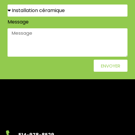
Message
ENVOYER
514-978-8529