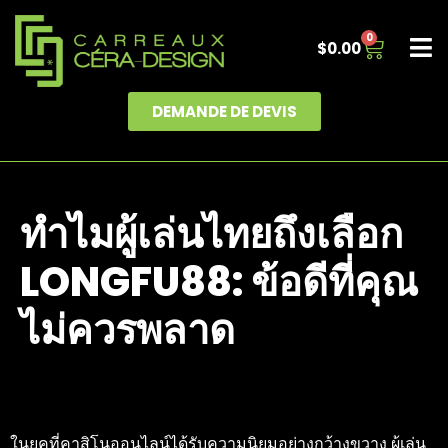
0
$
0.00
DEMANDE DE DEVIS
ทำไมผู้เล่นไทยถึงเลือก
LONGFU88: ข้อดีที่คุณ
ไม่ควรพลาด
ในยุคที่คาสิโนออนไลน์ได้รับความนิยมอย่างกว้างขวาง ผู้เล่น