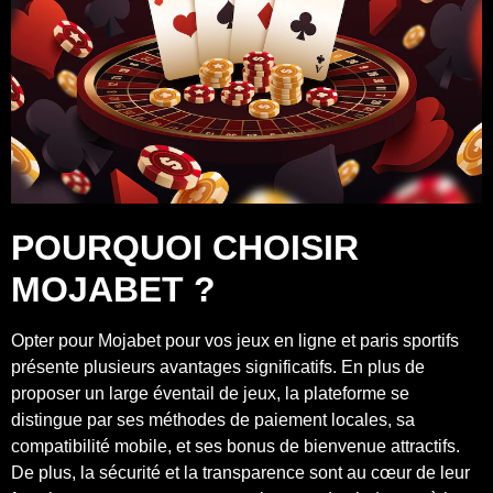
POURQUOI CHOISIR
MOJABET ?
Opter pour Mojabet pour vos jeux en ligne et paris sportifs
présente plusieurs avantages significatifs. En plus de
proposer un large éventail de jeux, la plateforme se
distingue par ses méthodes de paiement locales, sa
compatibilité mobile, et ses bonus de bienvenue attractifs.
De plus, la sécurité et la transparence sont au cœur de leur