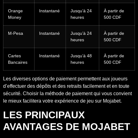
Orange
Instantané
Jusqu’à 24
À partir de
Money
heures
500 CDF
M-Pesa
Instantané
Jusqu’à 24
À partir de
heures
500 CDF
Cartes
Instantané
Jusqu’à 48
À partir de
Bancaires
heures
500 CDF
Les diverses options de paiement permettent aux joueurs
d’effectuer des dépôts et des retraits facilement et en toute
sécurité. Choisir la méthode de paiement qui vous convient
le mieux facilitera votre expérience de jeu sur Mojabet.
LES PRINCIPAUX
AVANTAGES DE MOJABET