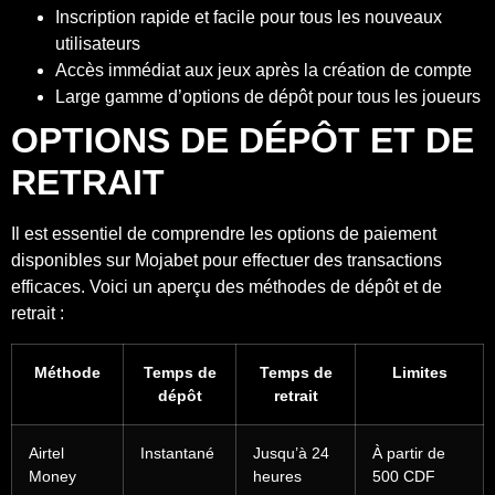
Inscription rapide et facile pour tous les nouveaux
utilisateurs
Accès immédiat aux jeux après la création de compte
Large gamme d’options de dépôt pour tous les joueurs
OPTIONS DE DÉPÔT ET DE
RETRAIT
Il est essentiel de comprendre les options de paiement
disponibles sur Mojabet pour effectuer des transactions
efficaces. Voici un aperçu des méthodes de dépôt et de
retrait :
Méthode
Temps de
Temps de
Limites
dépôt
retrait
Airtel
Instantané
Jusqu’à 24
À partir de
Money
heures
500 CDF