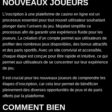
NOUVEAUX JOUEURS
L’inscription à une plateforme de casino en ligne est un
processus essentiel pour tout nouvel utilisateur souhaitant
plonger dans l’univers du jeu. Mojabet simplifie ce
processus afin de garantir une expérience fluide pour les
joueurs. La création d’un compte permet aux utilisateurs de
profiter des nombreux jeux disponibles, des bonus attractifs
et des paris sportifs. Avec un site convivial et accessible,
chaque étape est conçue pour être rapide et intuitive, ce qui
permet aux utilisateurs de se concentrer sur leur expérience
de jeu.
Il est crucial pour les nouveaux joueurs de comprendre les
étapes d’inscription, car cela leur permet de bénéficier
pleinement des diverses opportunités de jeux et de paris
offerts par la plateforme.
COMMENT BIEN