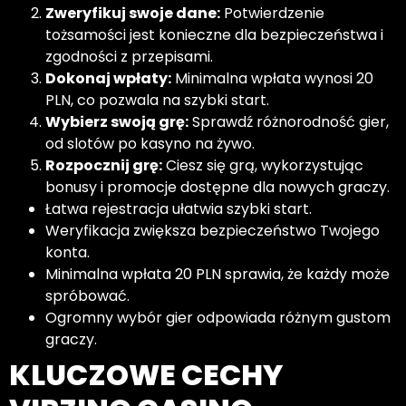
Zweryfikuj swoje dane:
Potwierdzenie
tożsamości jest konieczne dla bezpieczeństwa i
zgodności z przepisami.
Dokonaj wpłaty:
Minimalna wpłata wynosi 20
PLN, co pozwala na szybki start.
Wybierz swoją grę:
Sprawdź różnorodność gier,
od slotów po kasyno na żywo.
Rozpocznij grę:
Ciesz się grą, wykorzystując
bonusy i promocje dostępne dla nowych graczy.
Łatwa rejestracja ułatwia szybki start.
Weryfikacja zwiększa bezpieczeństwo Twojego
konta.
Minimalna wpłata 20 PLN sprawia, że każdy może
spróbować.
Ogromny wybór gier odpowiada różnym gustom
graczy.
KLUCZOWE CECHY