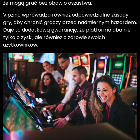
że mogą grać bez obaw o oszustwa.
Vipzino wprowadza również odpowiedzialne zasady
gry, aby chronić graczy przed nadmiernym hazardem.
Daje to dodatkową gwarancję, że platforma dba nie
tylko o zyski, ale również o zdrowie swoich
użytkowników.