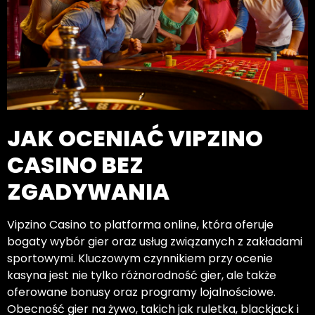
JAK OCENIAĆ VIPZINO
CASINO BEZ
ZGADYWANIA
Vipzino Casino to platforma online, która oferuje
bogaty wybór gier oraz usług związanych z zakładami
sportowymi. Kluczowym czynnikiem przy ocenie
kasyna jest nie tylko różnorodność gier, ale także
oferowane bonusy oraz programy lojalnościowe.
Obecność gier na żywo, takich jak ruletka, blackjack i