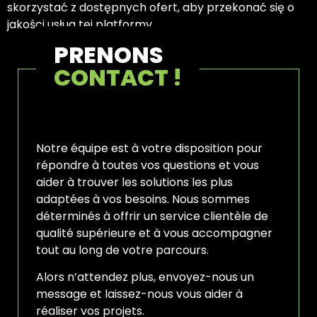
skorzystać z dostępnych ofert, aby przekonać się o
jakości usług tej platformy.
PRENONS
CONTACT !
Notre équipe est à votre disposition pour
répondre à toutes vos questions et vous
aider à trouver les solutions les plus
adaptées à vos besoins. Nous sommes
déterminés à offrir un service clientèle de
qualité supérieure et à vous accompagner
tout au long de votre parcours.
Alors n’attendez plus, envoyez-nous un
message et laissez-nous vous aider à
réaliser vos projets.