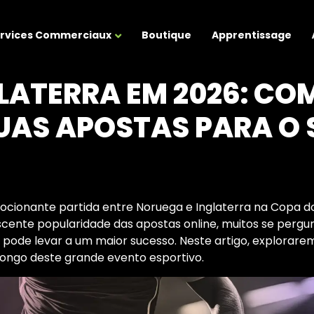
rvices Commerciaux
Boutique
Apprentissage
LATERRA EM 2026: CO
UAS APOSTAS PARA O
cionante partida entre Noruega e Inglaterra na Copa d
escente popularidade das apostas online, muitos se perg
as pode levar a um maior sucesso. Neste artigo, explora
 longo deste grande evento esportivo.