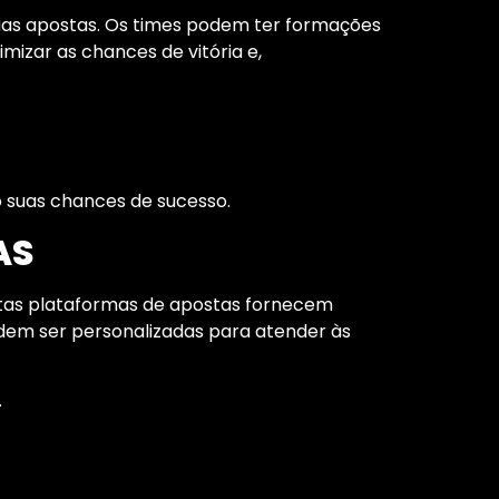
suas apostas. Os times podem ter formações
izar as chances de vitória e,
o suas chances de sucesso.
AS
itas plataformas de apostas fornecem
dem ser personalizadas para atender às
.