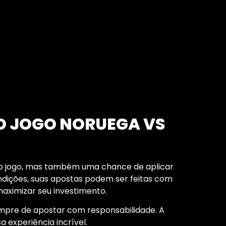
O JOGO NORUEGA VS
do jogo, mas também uma chance de aplicar
dições, suas apostas podem ser feitas com
aximizar seu investimento.
empre de apostar com responsabilidade. A
experiência incrível.