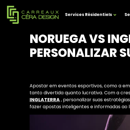
Services Résidentiels
Se
NORUEGA VS ING
PERSONALIZAR S
Apostar em eventos esportivos, como a emo
tanto divertida quanto lucrativa. Com a cr
INGLATERRA
, personalizar suas estratégi
fazer apostas inteligentes e informadas ao