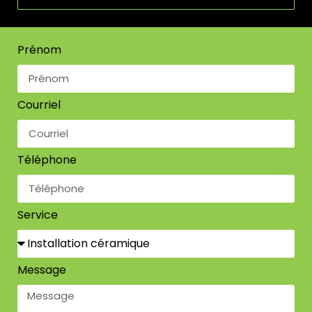
Prénom
Courriel
Téléphone
Service
Message