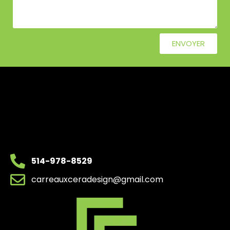
ENVOYER
514-978-8529
carreauxceradesign@gmail.com