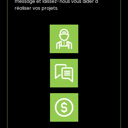
message et laissez-nous vous aider à
réaliser vos projets.