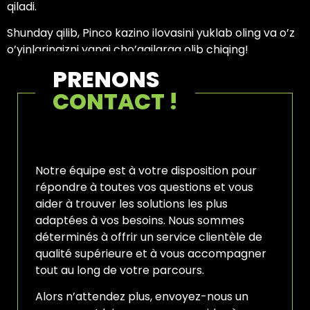
qiladi.
Shunday qilib, Pinco kazino ilovasini yuklab oling va o’z
o’yinlaringizni yangi cho’qqilarga olib chiqing!
PRENONS
CONTACT !
Notre équipe est à votre disposition pour
répondre à toutes vos questions et vous
aider à trouver les solutions les plus
adaptées à vos besoins. Nous sommes
déterminés à offrir un service clientèle de
qualité supérieure et à vous accompagner
tout au long de votre parcours.
Alors n’attendez plus, envoyez-nous un