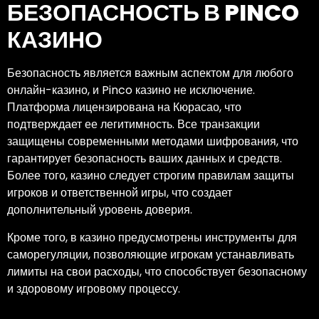
БЕЗОПАСНОСТЬ В PINCO
КАЗИНО
Безопасность является важным аспектом для любого
онлайн-казино, и Pinco казино не исключение.
Платформа лицензирована на Кюрасао, что
подтверждает ее легитимность. Все транзакции
защищены современными методами шифрования, что
гарантирует безопасность ваших данных и средств.
Более того, казино следует строгим правилам защиты
игроков и ответственной игры, что создает
дополнительный уровень доверия.
Кроме того, в казино предусмотрены инструменты для
саморегуляции, позволяющие игрокам устанавливать
лимиты на свои расходы, что способствует безопасному
и здоровому игровому процессу.