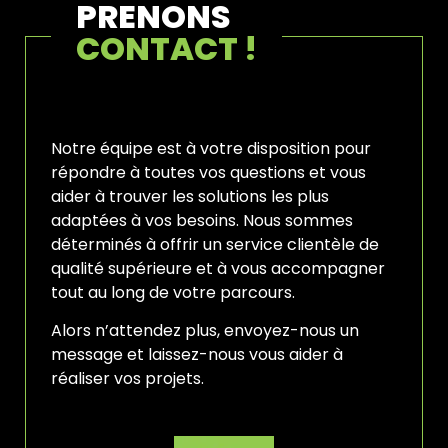
PRENONS
CONTACT !
Notre équipe est à votre disposition pour
répondre à toutes vos questions et vous
aider à trouver les solutions les plus
adaptées à vos besoins. Nous sommes
déterminés à offrir un service clientèle de
qualité supérieure et à vous accompagner
tout au long de votre parcours.
Alors n’attendez plus, envoyez-nous un
message et laissez-nous vous aider à
réaliser vos projets.