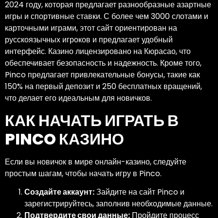
2024 году, которая предлагает разнообразные азартные
игры и спортивные ставки. С более чем 3000 слотами и
карточными играми, этот сайт ориентирован на
русскоязычных игроков и предлагает удобный
интерфейс. Казино лицензировано на Кюрасао, что
обеспечивает безопасность и надежность. Кроме того,
Pinco предлагает привлекательные бонусы, такие как
150% на первый депозит и 250 бесплатных вращений,
что делает его идеальным для новичков.
КАК НАЧАТЬ ИГРАТЬ В
PINCO КАЗИНО
Если вы новичок в мире онлайн-казино, следуйте
простым шагам, чтобы начать игру в Pinco.
Создайте аккаунт:
Зайдите на сайт Pinco и
зарегистрируйтесь, заполнив необходимые данные.
Подтвердите свои данные:
Пройдите процесс