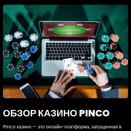
ОБЗОР КАЗИНО PINCO
Pinco казино — это онлайн-платформа, запущенная в