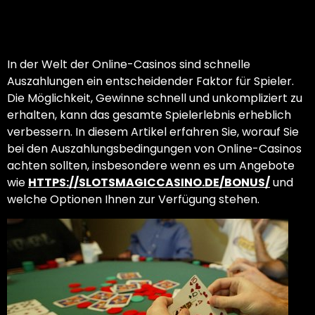
In der Welt der Online-Casinos sind schnelle
Auszahlungen ein entscheidender Faktor für Spieler.
Die Möglichkeit, Gewinne schnell und unkompliziert zu
erhalten, kann das gesamte Spielerlebnis erheblich
verbessern. In diesem Artikel erfahren Sie, worauf Sie
bei den Auszahlungsbedingungen von Online-Casinos
achten sollten, insbesondere wenn es um Angebote
wie
HTTPS://SLOTSMAGICCASINO.DE/BONUS/
und
welche Optionen Ihnen zur Verfügung stehen.