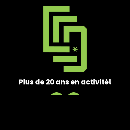
Plus de 20 ans en activité!
R.B.Q.: 5673-5822-01