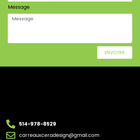
Message
ENVOYER
514-978-8529
carreauxceradesign@gmail.com