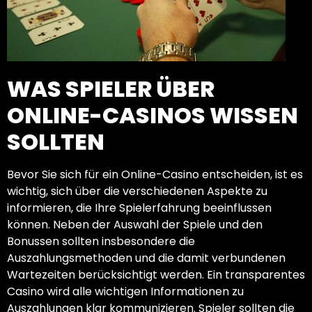
WAS SPIELER ÜBER
ONLINE-CASINOS WISSEN
SOLLTEN
Bevor Sie sich für ein Online-Casino entscheiden, ist es
wichtig, sich über die verschiedenen Aspekte zu
informieren, die Ihre Spielerfahrung beeinflussen
können. Neben der Auswahl der Spiele und den
Bonussen sollten insbesondere die
Auszahlungsmethoden und die damit verbundenen
Wartezeiten berücksichtigt werden. Ein transparentes
Casino wird alle wichtigen Informationen zu
Auszahlungen klar kommunizieren. Spieler sollten die