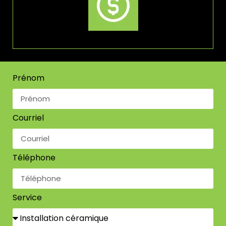
Prénom
Courriel
Téléphone
Service