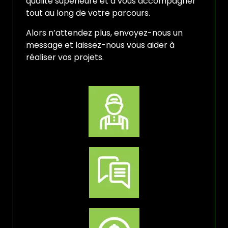
qualité supérieure et à vous accompagner
tout au long de votre parcours.
Alors n’attendez plus, envoyez-nous un
message et laissez-nous vous aider à
réaliser vos projets.