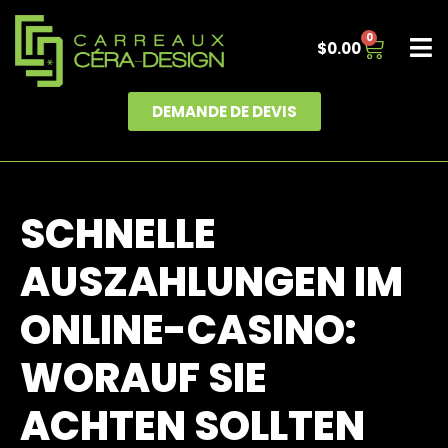
0
$
0.00
DEMANDE DE DEVIS
SCHNELLE
AUSZAHLUNGEN IM
ONLINE-CASINO:
WORAUF SIE
ACHTEN SOLLTEN