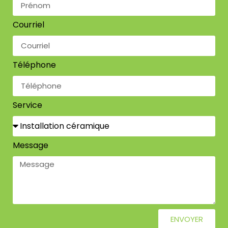
Courriel
Téléphone
Service
Message
ENVOYER