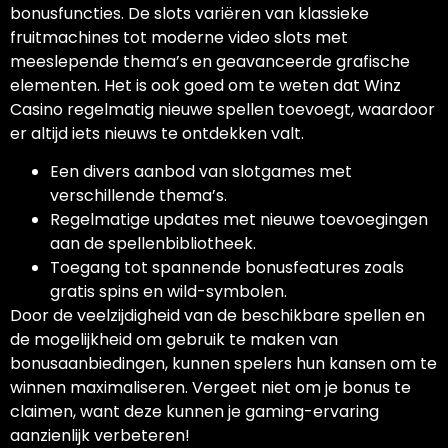
bonusfuncties. De slots variëren van klassieke
fruitmachines tot moderne video slots met
meeslepende thema’s en geavanceerde grafische
elementen. Het is ook goed om te weten dat Winz
Casino regelmatig nieuwe spellen toevoegt, waardoor
er altijd iets nieuws te ontdekken valt.
Een divers aanbod van slotgames met
verschillende thema’s.
Regelmatige updates met nieuwe toevoegingen
aan de spellenbibliotheek.
Toegang tot spannende bonusfeatures zoals
gratis spins en wild-symbolen.
Door de veelzijdigheid van de beschikbare spellen en
de mogelijkheid om gebruik te maken van
bonusaanbiedingen, kunnen spelers hun kansen om te
winnen maximaliseren. Vergeet niet om je bonus te
claimen, want deze kunnen je gaming-ervaring
aanzienlijk verbeteren!