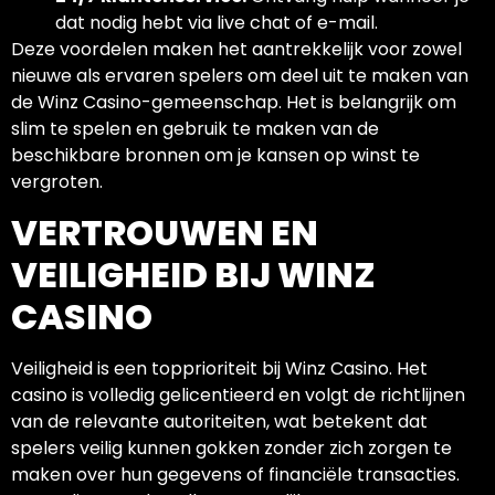
dat nodig hebt via live chat of e-mail.
Deze voordelen maken het aantrekkelijk voor zowel
nieuwe als ervaren spelers om deel uit te maken van
de Winz Casino-gemeenschap. Het is belangrijk om
slim te spelen en gebruik te maken van de
beschikbare bronnen om je kansen op winst te
vergroten.
VERTROUWEN EN
VEILIGHEID BIJ WINZ
CASINO
Veiligheid is een topprioriteit bij Winz Casino. Het
casino is volledig gelicentieerd en volgt de richtlijnen
van de relevante autoriteiten, wat betekent dat
spelers veilig kunnen gokken zonder zich zorgen te
maken over hun gegevens of financiële transacties.