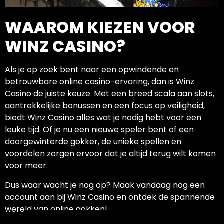
WAAROM KIEZEN VOOR
WINZ CASINO?
Als je op zoek bent naar een opwindende en
betrouwbare online casino-ervaring, dan is Winz
Casino de juiste keuze. Met een breed scala aan slots,
aantrekkelijke bonussen en een focus op veiligheid,
biedt Winz Casino alles wat je nodig hebt voor een
leuke tijd. Of je nu een nieuwe speler bent of een
doorgewinterde gokker, de unieke spellen en
voordelen zorgen ervoor dat je altijd terug wilt komen
voor meer.
Dus waar wacht je nog op? Maak vandaag nog een
account aan bij Winz Casino en ontdek de spannende
wereld van online gokken!