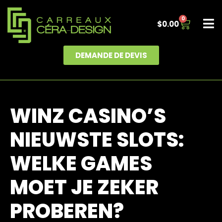
0
$
0.00
DEMANDE DE DEVIS
WINZ CASINO’S
NIEUWSTE SLOTS:
WELKE GAMES
MOET JE ZEKER
PROBEREN?