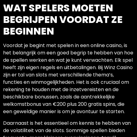
WAT SPELERS MOETEN
BEGRIJPEN VOORDAT ZE
BEGINNEN
Voordat je begint met spelen in een online casino, is
het belangrijk om een goed begrip te hebben van hoe
de spellen werken en wat je kunt verwachten. Elk spel
heeft zijn eigen regels en uitbetalingen. Bij Winz Casino
zijn er tal van slots met verschillende thema’s,
functies en winmogelijkheden. Het is ook cruciaal om
rekening te houden met de inzetvereisten en de
beschikbare bonussen, zoals de aantrekkelijke
welkomstbonus van €200 plus 200 gratis spins, die
een geweldige manier is om je avontuur te starten.
Daarnaast is het essentieel om kennis te hebben van
de volatiliteit van de slots. Sommige spellen bieden