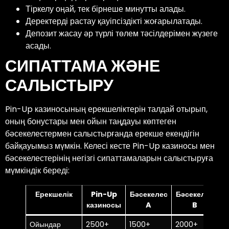
Тіркелу оңай, тек бірнеше минутты алады.
Деректерді растау қауіпсіздікті жоғарылатады.
Депозит жасау әр түрлі төлем тәсілдерімен жүзеге
асады.
СИПАТТАМА ЖӘНЕ
САЛЫСТЫРУ
Pin-Up казиносының ерекшеліктерін талдай отырып,
оның бонустары мен ойын таңдауы көптеген
бәсекелестермен салыстырғанда ерекше екендігін
байқауымыз мүмкін. Келесі кесте Pin-Up казиносы мен
бәсекелестерінің негізгі сипаттамаларын салыстыруға
мүмкіндік береді:
Ерекшелік
Pin-Up
Бәсекелес
Бәсекелес
казиносы
A
B
Ойындар
2500+
1500+
2000+