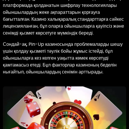
платформада қолданатын шифрлау технологиялары
ойыншылардың жеке ақпараттарын қорғауға
бағытталған. Казино халықаралық стандарттарға сәйкес
лицензияланған, бұл оларға ойыншыларға қауіпсіз және
сенімді қызмет көрсетуге мүмкіндік береді.
Сондай-ақ, Pin-Up казиносында проблемаларды шешу
үшін қолдау қызметі тәулік бойы жұмыс істейді, бұл
ойыншыларға кез келген уақытта көмек көрсетуді
қамтамасыз етеді. Бұл факторлар казиноның беделін
нығайтып, ойыншылардың сенімін арттырады.