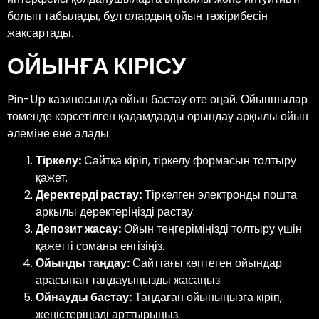
болып табылады, бұл олардың ойын тәжірибесін
жақсартады.
ОЙЫНҒА КІРІСУ
Pin-Up казиносында ойын бастау өте оңай. Ойыншылар
төменде көрсетілген қадамдарды орындау арқылы ойын
әлеміне ене алады:
Тіркелу:
Сайтқа кіріп, тіркелу формасын толтыру
қажет.
Деректерді растау:
Тіркелген электронды пошта
арқылы деректеріңізді растау.
Депозит жасау:
Ойын теңгеріміңізді толтыру үшін
қажетті соманы енгізіңіз.
Ойынды таңдау:
Сайттағы көптеген ойындар
арасынан таңдауыңызды жасаңыз.
Ойнауды бастау:
Таңдаған ойыныңызға кіріп,
жеңістеріңізді арттырыңыз.