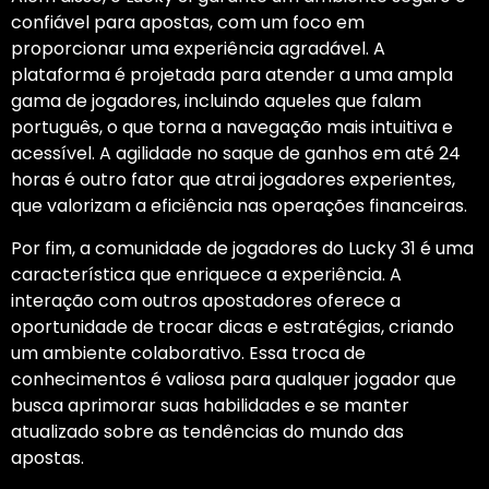
confiável para apostas, com um foco em
proporcionar uma experiência agradável. A
plataforma é projetada para atender a uma ampla
gama de jogadores, incluindo aqueles que falam
português, o que torna a navegação mais intuitiva e
acessível. A agilidade no saque de ganhos em até 24
horas é outro fator que atrai jogadores experientes,
que valorizam a eficiência nas operações financeiras.
Por fim, a comunidade de jogadores do Lucky 31 é uma
característica que enriquece a experiência. A
interação com outros apostadores oferece a
oportunidade de trocar dicas e estratégias, criando
um ambiente colaborativo. Essa troca de
conhecimentos é valiosa para qualquer jogador que
busca aprimorar suas habilidades e se manter
atualizado sobre as tendências do mundo das
apostas.