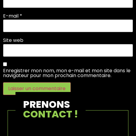
E-mail
*
Site web
Enregistrer mon nom, mon e-mail et mon site dans le
navigateur pour mon prochain commentaire.
PRENONS
CONTACT !