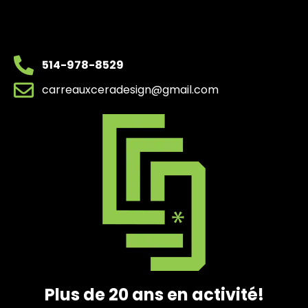
514-978-8529
carreauxceradesign@gmail.com
Plus de 20 ans en activité!