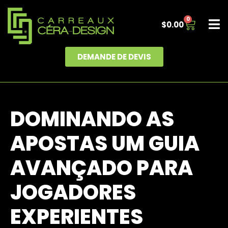
0
$
0.00
DEMANDE DE DEVIS
DOMINANDO AS
APOSTAS UM GUIA
AVANÇADO PARA
JOGADORES
EXPERIENTES