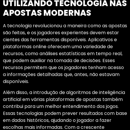
UTILIZANDO TECNOLOGIA NAS
APOSTAS MODERNAS
A tecnologia revolucionou a maneira como as apostas
são feitas, e os jogadores experientes devem estar
cientes das ferramentas disponíveis. Aplicativos e
plataformas online oferecem uma variedade de
recursos, como análises estatísticas em tempo real,
que podem auxiliar na tomada de decisões. Esses
recursos permitem que os jogadores tenham acesso
a informações detalhadas que, antes, não estavam
disponíveis.
Além disso, a introdução de algoritmos de inteligência
artificial em várias plataformas de apostas também
contribui para um melhor entendimento dos jogos.
Essas tecnologias podem prever resultados com base
em dados históricos, ajudando o jogador a fazer
escolhas mais informadas. Com a crescente