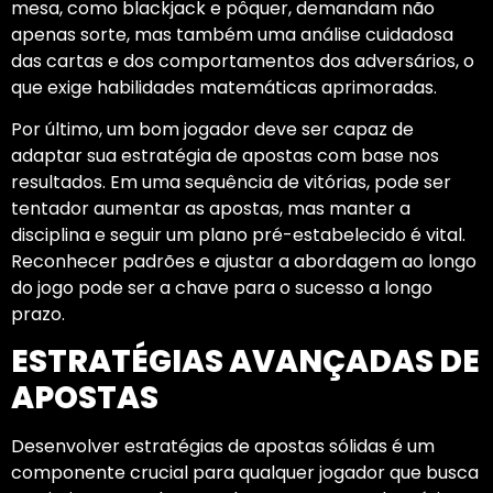
mesa, como blackjack e pôquer, demandam não
apenas sorte, mas também uma análise cuidadosa
das cartas e dos comportamentos dos adversários, o
que exige habilidades matemáticas aprimoradas.
Por último, um bom jogador deve ser capaz de
adaptar sua estratégia de apostas com base nos
resultados. Em uma sequência de vitórias, pode ser
tentador aumentar as apostas, mas manter a
disciplina e seguir um plano pré-estabelecido é vital.
Reconhecer padrões e ajustar a abordagem ao longo
do jogo pode ser a chave para o sucesso a longo
prazo.
ESTRATÉGIAS AVANÇADAS DE
APOSTAS
Desenvolver estratégias de apostas sólidas é um
componente crucial para qualquer jogador que busca