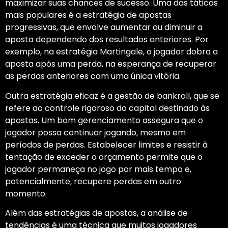
maximizar suas chances de sucesso. Uma das táticas
mais populares é a estratégia de apostas
progressivas, que envolve aumentar ou diminuir a
aposta dependendo dos resultados anteriores. Por
exemplo, na estratégia Martingale, o jogador dobra a
aposta após uma perda, na esperança de recuperar
as perdas anteriores com uma única vitória.
Outra estratégia eficaz é a gestão de bankroll, que se
refere ao controle rigoroso do capital destinado às
apostas. Um bom gerenciamento assegura que o
jogador possa continuar jogando, mesmo em
períodos de perdas. Estabelecer limites e resistir à
tentação de exceder o orçamento permite que o
jogador permaneça no jogo por mais tempo e,
potencialmente, recupere perdas em outro
momento.
Além das estratégias de apostas, a análise de
tendências é uma técnica que muitos jogadores