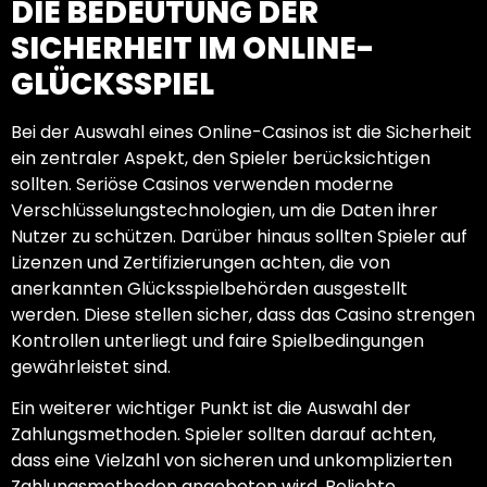
DIE BEDEUTUNG DER
SICHERHEIT IM ONLINE-
GLÜCKSSPIEL
Bei der Auswahl eines Online-Casinos ist die Sicherheit
ein zentraler Aspekt, den Spieler berücksichtigen
sollten. Seriöse Casinos verwenden moderne
Verschlüsselungstechnologien, um die Daten ihrer
Nutzer zu schützen. Darüber hinaus sollten Spieler auf
Lizenzen und Zertifizierungen achten, die von
anerkannten Glücksspielbehörden ausgestellt
werden. Diese stellen sicher, dass das Casino strengen
Kontrollen unterliegt und faire Spielbedingungen
gewährleistet sind.
Ein weiterer wichtiger Punkt ist die Auswahl der
Zahlungsmethoden. Spieler sollten darauf achten,
dass eine Vielzahl von sicheren und unkomplizierten
Zahlungsmethoden angeboten wird. Beliebte