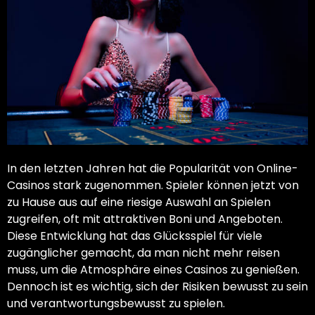
In den letzten Jahren hat die Popularität von Online-
Casinos stark zugenommen. Spieler können jetzt von
zu Hause aus auf eine riesige Auswahl an Spielen
zugreifen, oft mit attraktiven Boni und Angeboten.
Diese Entwicklung hat das Glücksspiel für viele
zugänglicher gemacht, da man nicht mehr reisen
muss, um die Atmosphäre eines Casinos zu genießen.
Dennoch ist es wichtig, sich der Risiken bewusst zu sein
und verantwortungsbewusst zu spielen.