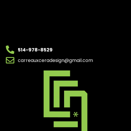
514-978-8529
carreauxceradesign@gmail.com