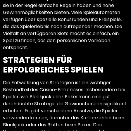
sie in der Regel einfache Regeln haben und hohe
Gewinnmöglichkeiten bieten. Viele Spielautomaten
verfügen über spezielle Bonusrunden und Freispiele,
die das Spielerlebnis noch aufregender machen. Die
Vielfalt an verfügbaren Slots macht es einfach, ein
Spiel zu finden, das den persönlichen Vorlieben
entspricht.
STRATEGIEN FÜR
ERFOLGREICHES SPIELEN
Die Entwicklung von Strategien ist ein wichtiger
Bestandteil des Casino-Erlebnisses. Insbesondere bei
Spielen wie Blackjack oder Poker kann eine gut
durchdachte Strategie die Gewinnchancen signifikant
erhöhen. Es gibt verschiedene Ansätze, die Spieler
verwenden können, darunter das Kartenzählen beim
Blackjack oder das Bluffen beim Poker. Das