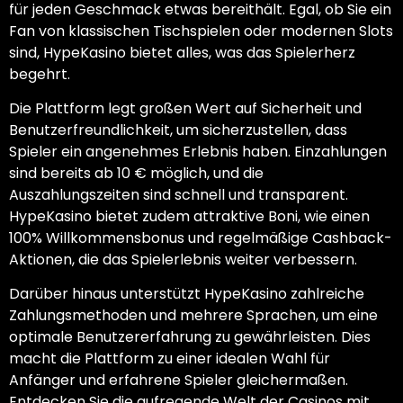
für jeden Geschmack etwas bereithält. Egal, ob Sie ein
Fan von klassischen Tischspielen oder modernen Slots
sind, HypeKasino bietet alles, was das Spielerherz
begehrt.
Die Plattform legt großen Wert auf Sicherheit und
Benutzerfreundlichkeit, um sicherzustellen, dass
Spieler ein angenehmes Erlebnis haben. Einzahlungen
sind bereits ab 10 € möglich, und die
Auszahlungszeiten sind schnell und transparent.
HypeKasino bietet zudem attraktive Boni, wie einen
100% Willkommensbonus und regelmäßige Cashback-
Aktionen, die das Spielerlebnis weiter verbessern.
Darüber hinaus unterstützt HypeKasino zahlreiche
Zahlungsmethoden und mehrere Sprachen, um eine
optimale Benutzererfahrung zu gewährleisten. Dies
macht die Plattform zu einer idealen Wahl für
Anfänger und erfahrene Spieler gleichermaßen.
Entdecken Sie die aufregende Welt der Casinos mit