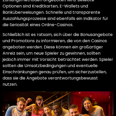
Optionen sind Kreditkarten, E-Wallets und
Banküberweisungen. Schnelle und transparente
Auszahlungsprozesse sind ebenfalls ein Indikator für
die Seriosität eines Online-Casinos.
Schließlich ist es ratsam, sich über die Bonusangebote
und Promotions zu informieren, die von den Casinos
angeboten werden. Diese können ein großartiger
Anreiz sein, um neue Spieler zu gewinnen, sollten
jedoch immer mit Vorsicht betrachtet werden. Spieler
sollten die Umsatzbedingungen und eventuelle
Einschränkungen genau prüfen, um sicherzustellen,
dass sie die Angebote verantwortungsbewusst
nutzen.