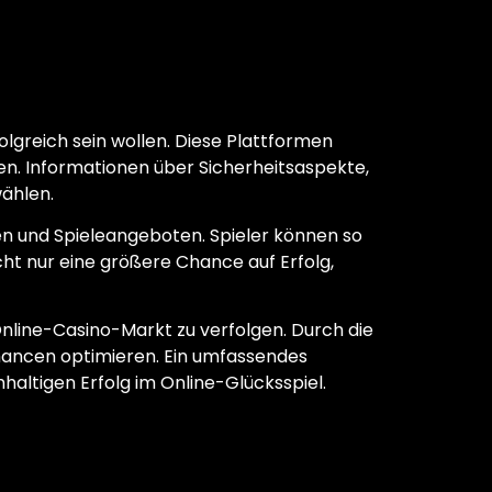
olgreich sein wollen. Diese Plattformen
en. Informationen über Sicherheitsaspekte,
wählen.
en und Spieleangeboten. Spieler können so
icht nur eine größere Chance auf Erfolg,
Online-Casino-Markt zu verfolgen. Durch die
chancen optimieren. Ein umfassendes
haltigen Erfolg im Online-Glücksspiel.