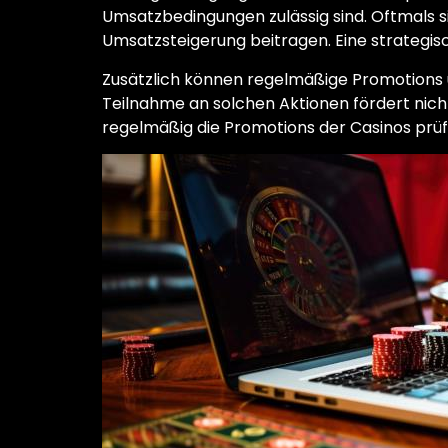
Umsatzbedingungen zulässig sind. Oftmals si
Umsatzsteigerung beitragen. Eine strategis
Zusätzlich können regelmäßige Promotions u
Teilnahme an solchen Aktionen fördert nicht
regelmäßig die Promotions der Casinos prüf