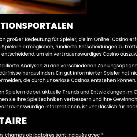
ATIONSPORTALEN
on großer Bedeutung für Spieler, die im Online-Casino erf
Spielern ermöglichen, fundierte Entscheidungen zu treff
nd entscheidend, um ein vertrauenswürdiges Casino auszu
aillierte Analysen zu den verschiedenen Zahlungsoption
dürfnisse herausfinden. Ein gut informierter Spieler hat n
rmeiden, die durch unseriöse Casinos entstehen können.
en Spielern dabei, aktuelle Trends und Entwicklungen im 
nnen sie ihre Spieltechniken verbessern und ihre Gewinn
ertrauenswürdige Informationen, ist unerlässlich für nach
TAIRE
es champs obligatoires sont indiqués avec
*