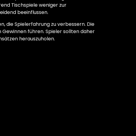
rend Tischspiele weniger zur
eidend beeinflussen.
, die Spielerfahrung zu verbessern. Die
n Gewinnen führen. Spieler sollten daher
insätzen herauszuholen.