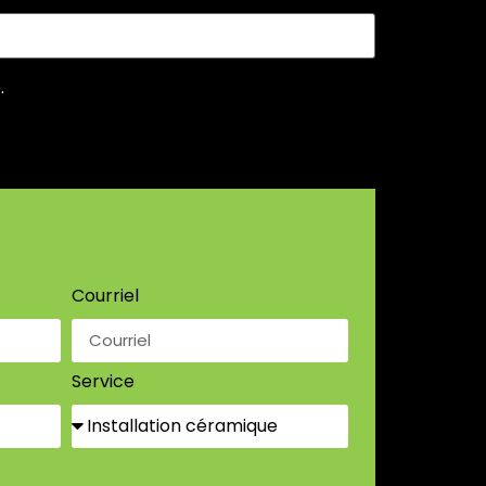
.
Courriel
Service