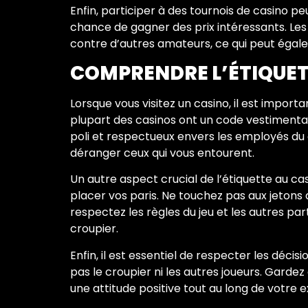
Enfin, participer à des tournois de casino 
chance de gagner des prix intéressants. Les 
contre d’autres amateurs, ce qui peut égal
COMPRENDRE L’ÉTIQUET
Lorsque vous visitez un casino, il est impor
plupart des casinos ont un code vestimentai
poli et respectueux envers les employés du 
déranger ceux qui vous entourent.
Un autre aspect crucial de l’étiquette au ca
placer vos paris. Ne touchez pas aux jetons
respectez les règles du jeu et les autres par
croupier.
Enfin, il est essentiel de respecter les déc
pas le croupier ni les autres joueurs. Garde
une attitude positive tout au long de votre 