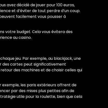
 vous avez décidé de jouer pour 100 euros,
ience et d’éviter de tout perdre d’un coup.
s peuvent facilement vous pousser à
ans votre budget. Cela vous évitera des
rience au casino.
à chaque jeu. Par exemple, au blackjack, une
 des cartes peut significativement
 retour des machines et de choisir celles qui
exemple, les paris extérieurs offrent de
encer par des mises plus petites afin de
tégie utile pour la roulette, bien que cela