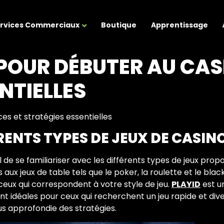
rvices Commerciaux
Boutique
Apprentissage
 POUR DÉBUTER AU CAS
NTIELLES
es et stratégies essentielles
ENTS TYPES DE JEUX DE CASIN
el de se familiariser avec les différents types de jeux prop
aux jeux de table tels que le poker, la roulette et le blac
 ceux qui correspondent à votre style de jeu.
PLAYID
est u
t idéales pour ceux qui recherchent un jeu rapide et diver
s approfondie des stratégies.