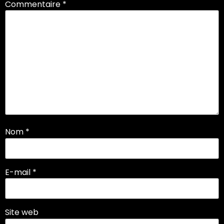
Commentaire
*
Nom
*
E-mail
*
Site web