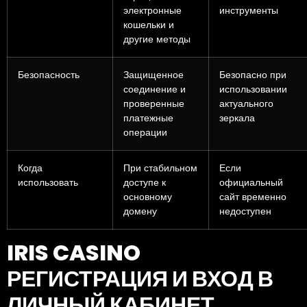
электронные
инструменты
кошельки и
другие методы
Безопасность
Защищенное
Безопасно при
соединение и
использовании
проверенные
актуального
платежные
зеркала
операции
Когда
При стабильном
Если
использовать
доступе к
официальный
основному
сайт временно
домену
недоступен
IRIS CASINO
РЕГИСТРАЦИЯ И ВХОД В
ЛИЧНЫЙ КАБИНЕТ