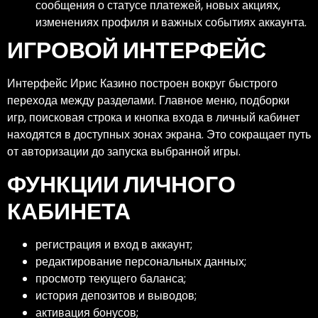
сообщения о статусе платежей, новых акциях,
изменениях профиля и важных событиях аккаунта.
ИГРОВОЙ ИНТЕРФЕЙС
Интерфейс Ирис Казино построен вокруг быстрого
перехода между разделами. Главное меню, подборки
игр, поисковая строка и кнопка входа в личный кабинет
находятся в доступных зонах экрана. Это сокращает путь
от авторизации до запуска выбранной игры.
ФУНКЦИИ ЛИЧНОГО
КАБИНЕТА
регистрация и вход в аккаунт;
редактирование персональных данных;
просмотр текущего баланса;
история депозитов и выводов;
активация бонусов;