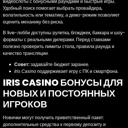
видеослоты с бонусными раундами и быстрые игры.
Удобный поиск помогает выбрать провайдера,
волатильность или тематику, а демо-режим позволяет
оценить механику без риска.
В live-лобби доступны рулетка, блэкджек, баккара и шоу-
форматы с реальными дилерами. Перед ставками
полезно проверить лимиты стола, правила раунда и
качество трансляции.
Совет:
задавайте бюджет заранее.
поддерживает игру с ПК и смартфона.
Iris Casino
IRIS CASINO БОНУСЫ ДЛЯ
НОВЫХ И ПОСТОЯННЫХ
ИГРОКОВ
Новички могут получить приветственный пакет:
дополнительные средства к первому депозиту и