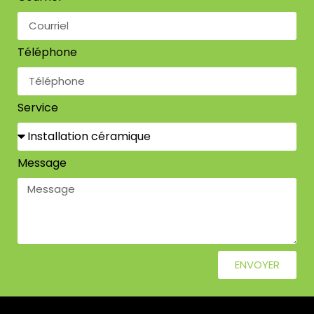
Téléphone
Service
Message
ENVOYER