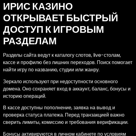
ИРИС КАЗИНО
ОТКРЫВАЕТ БЫСТРЫЙ
ДОСТУП К ИГРОВЫМ
РАЗДЕЛАМ
Разделы сайта ведут к каталогу слотов, live-столам,
кассе и профилю без лишних переходов. Поиск помогает
найти игру по названию, студии или жанру.
Зеркало используют при недоступности основного
домена. Оно сохраняет вход в аккаунт, баланс, бонусы и
историю операций.
В кассе доступны пополнение, заявка на вывод и
проверка статуса платежа. Перед транзакцией важно
сверить лимиты, комиссию и требования верификации.
Бонусы активируются в личном кабинете по условиям