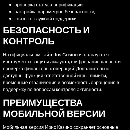
проверка статуса верификации;
настройка параметров безопасности;
связь со службой поддержки.
БЕЗОПАСНОСТЬ И
КОНТРОЛЬ
На официальном сайте Iris Casino используются
инструменты защиты аккаунта, шифрование данных и
проверка финансовых операций. Дополнительно
доступны функции ответственной игры: лимиты,
временные ограничения и возможность обращения в
поддержку по вопросам контроля активности.
ПРЕИМУЩЕСТВА
МОБИЛЬНОЙ ВЕРСИИ
Мобильная версия Ирис Казино сохраняет основные