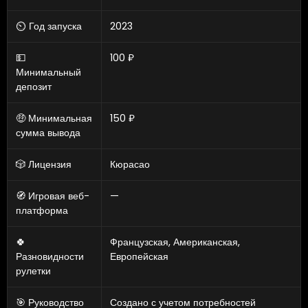
⏲ Год запуска
2023
💵
100 ₽
Минимальный
депозит
🤑 Минимальная
150 ₽
сумма вывода
🎲 Лицензия
Кюрасао
🧭 Игровая веб-
—
платформа
🍀
Французская, Американская,
Разновидности
Европейская
рулетки
🎯 Руководство
Создано с учетом потребностей