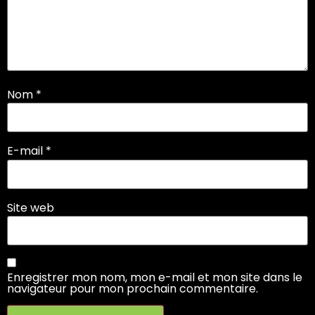
Nom
*
E-mail
*
Site web
Enregistrer mon nom, mon e-mail et mon site dans le
navigateur pour mon prochain commentaire.