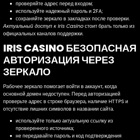
проверяйте адрес перед входом;
используйте надежный пароль и 2FA;
сохраняйте зеркало в закладках после проверки.
Актуальный доступ к Iris Casino
стоит брать только из
официальных каналов поддержки.
IRIS CASINO БЕЗОПАСНАЯ
АВТОРИЗАЦИЯ ЧЕРЕЗ
ЗЕРКАЛО
Рабочее зеркало помогает войти в аккаунт, когда
основной домен недоступен. Перед авторизацией
проверьте адрес в строке браузера, наличие HTTPS и
отсутствие лишних символов в названии сайта.
используйте только актуальную ссылку из
проверенного источника;
не передавайте пароль и код подтверждения