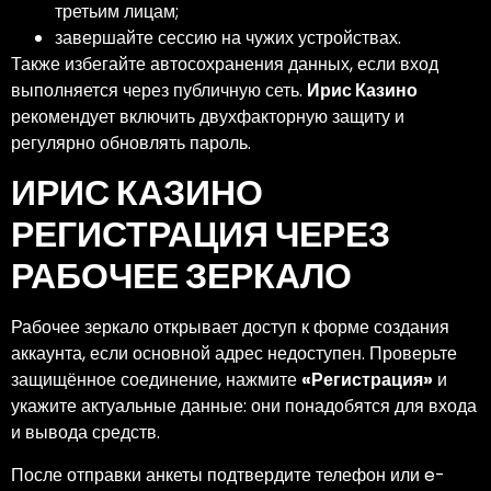
третьим лицам;
завершайте сессию на чужих устройствах.
Также избегайте автосохранения данных, если вход
выполняется через публичную сеть.
Ирис Казино
рекомендует включить двухфакторную защиту и
регулярно обновлять пароль.
ИРИС КАЗИНО
РЕГИСТРАЦИЯ ЧЕРЕЗ
РАБОЧЕЕ ЗЕРКАЛО
Рабочее зеркало открывает доступ к форме создания
аккаунта, если основной адрес недоступен. Проверьте
защищённое соединение, нажмите
«Регистрация»
и
укажите актуальные данные: они понадобятся для входа
и вывода средств.
После отправки анкеты подтвердите телефон или e-