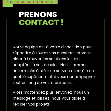
PRENONS
CONTACT !
Notre équipe est à votre disposition pour
répondre à toutes vos questions et vous
aider à trouver les solutions les plus
adaptées à vos besoins. Nous sommes
déterminés à offrir un service clientèle de
qualité supérieure et à vous accompagner
tout au long de votre parcours.
Alors n’attendez plus, envoyez-nous un
message et laissez-nous vous aider à
réaliser vos projets.