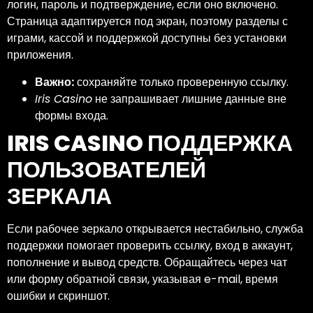
логин, пароль и подтверждение, если оно включено.
Страница адаптируется под экран, поэтому разделы с
играми, кассой и поддержкой доступны без установки
приложения.
Важно:
сохраняйте только проверенную ссылку.
Iris Casino
не запрашивает лишние данные вне
формы входа.
IRIS CASINO ПОДДЕРЖКА
ПОЛЬЗОВАТЕЛЕЙ
ЗЕРКАЛА
Если рабочее зеркало открывается нестабильно, служба
поддержки помогает проверить ссылку, вход в аккаунт,
пополнение и вывод средств. Обращайтесь через чат
или форму обратной связи, указывая e-mail, время
ошибки и скриншот.