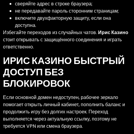
сверяйте адрес в строке браузера;
не передавайте пароль сторонним страницам;
включите двухфакторную защиту, если она
доступна.
Избегайте переходов из случайных чатов.
Ирис Казино
стоит открывать с защищённого соединения и играть
ответственно.
ИРИС КАЗИНО БЫСТРЫЙ
ДОСТУП БЕЗ
БЛОКИРОВОК
Если основной домен недоступен, рабочее зеркало
помогает открыть личный кабинет, пополнить баланс и
продолжить игру без долгих настроек. Переход
выполняется через актуальную ссылку, поэтому не
требуется VPN или смена браузера.