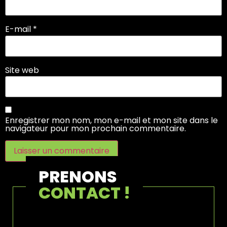
E-mail
*
Site web
Enregistrer mon nom, mon e-mail et mon site dans le
navigateur pour mon prochain commentaire.
PRENONS
CONTACT !