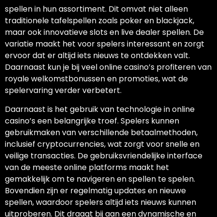
spellen in hun assortiment. Dit omvat niet alleen
traditionele tafelspellen zoals poker en blackjack,
maar ook innovatieve slots en live dealer spellen. De
variatie maakt het voor spelers interessant en zorgt
ervoor dat er altijd iets nieuws te ontdekken valt.
Daarnaast kun je bij veel online casino’s profiteren van
royale welkomstbonussen en promoties, wat de
spelervaring verder verbetert.
Daarnaast is het gebruik van technologie in online
casino’s een belangrijke troef. Spelers kunnen
gebruikmaken van verschillende betaalmethoden,
inclusief cryptocurrencies, wat zorgt voor snelle en
veilige transacties. De gebruiksvriendelijke interface
van de meeste online platforms maakt het
gemakkelijk om te navigeren en spellen te spelen.
Bovendien zijn er regelmatig updates en nieuwe
spellen, waardoor spelers altijd iets nieuws kunnen
uitproberen. Dit draagt bij aan een dynamische en