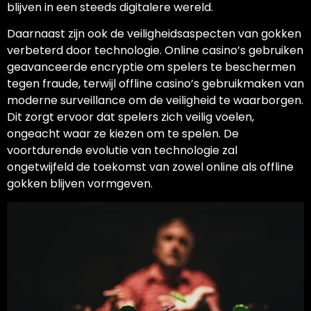
blijven in een steeds digitalere wereld.
Daarnaast zijn ook de veiligheidsaspecten van gokken
verbeterd door technologie. Online casino’s gebruiken
geavanceerde encryptie om spelers te beschermen
tegen fraude, terwijl offline casino’s gebruikmaken van
moderne surveillance om de veiligheid te waarborgen.
Dit zorgt ervoor dat spelers zich veilig voelen,
ongeacht waar ze kiezen om te spelen. De
voortdurende evolutie van technologie zal
ongetwijfeld de toekomst van zowel online als offline
gokken blijven vormgeven.