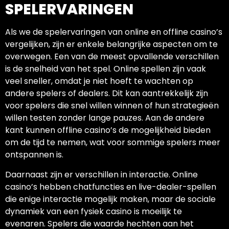
SPELERVARINGEN
Als we de spelervaringen van online en offline casino’s
vergelijken, zijn er enkele belangrijke aspecten om te
overwegen. Een van de meest opvallende verschillen
is de snelheid van het spel. Online spellen zijn vaak
veel sneller, omdat je niet hoeft te wachten op
andere spelers of dealers. Dit kan aantrekkelijk zijn
voor spelers die snel willen winnen of hun strategieën
willen testen zonder lange pauzes. Aan de andere
kant kunnen offline casino’s de mogelijkheid bieden
om de tijd te nemen, wat voor sommige spelers meer
ontspannen is.
Daarnaast zijn er verschillen in interactie. Online
casino’s hebben chatfuncties en live-dealer-spellen
die enige interactie mogelijk maken, maar de sociale
dynamiek van een fysiek casino is moeilijk te
evenaren. Spelers die waarde hechten aan het