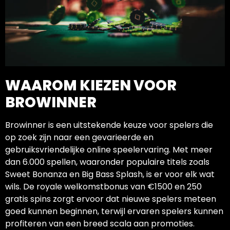
WAAROM KIEZEN VOOR
BROWINNER
Browinner is een uitstekende keuze voor spelers die
op zoek zijn naar een gevarieerde en
gebruiksvriendelijke online speelervaring. Met meer
dan 6.000 spellen, waaronder populaire titels zoals
Sweet Bonanza en Big Bass Splash, is er voor elk wat
wils. De royale welkomstbonus van €1500 en 250
gratis spins zorgt ervoor dat nieuwe spelers meteen
goed kunnen beginnen, terwijl ervaren spelers kunnen
profiteren van een breed scala aan promoties.