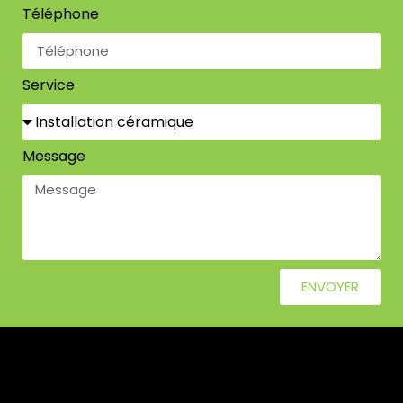
Téléphone
Service
Message
ENVOYER