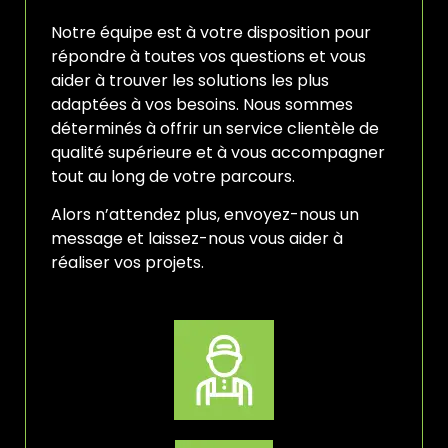
Notre équipe est à votre disposition pour
répondre à toutes vos questions et vous
aider à trouver les solutions les plus
adaptées à vos besoins. Nous sommes
déterminés à offrir un service clientèle de
qualité supérieure et à vous accompagner
tout au long de votre parcours.
Alors n’attendez plus, envoyez-nous un
message et laissez-nous vous aider à
réaliser vos projets.