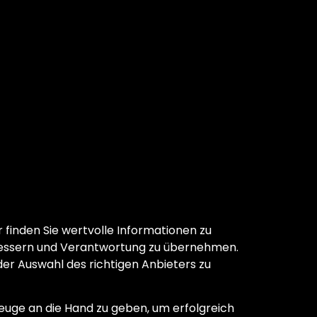
r finden Sie wertvolle Informationen zu
erbessern und Verantwortung zu übernehmen.
er Auswahl des richtigen Anbieters zu
zeuge an die Hand zu geben, um erfolgreich