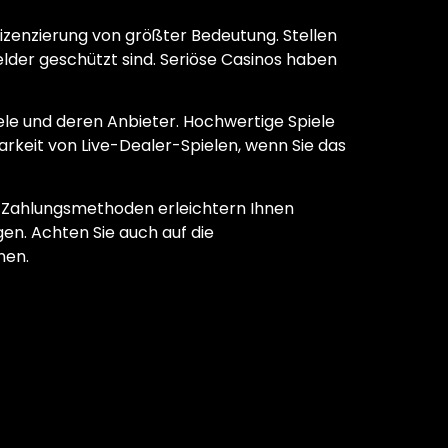
Lizenzierung von größter Bedeutung. Stellen
Gelder geschützt sind. Seriöse Casinos haben
piele und deren Anbieter. Hochwertige Spiele
arkeit von Live-Dealer-Spielen, wenn Sie das
re Zahlungsmethoden erleichtern Ihnen
en. Achten Sie auch auf die
nen.