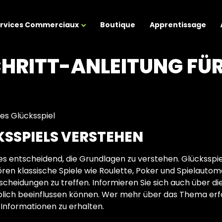
rvices Commerciaux
Boutique
Apprentissage
HRITT-ANLEITUNG FÜR
hes Glücksspiel
SSPIELS VERSTEHEN
 es entscheidend, die Grundlagen zu verstehen. Glücksspi
n klassische Spiele wie Roulette, Poker und Spielautomate
tscheidungen zu treffen. Informieren Sie sich auch über 
lich beeinflussen können. Wer mehr über das Thema erfah
Informationen zu erhalten.