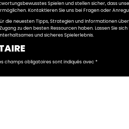
twortungsbewusstes Spielen und stellen sicher, dass unser
möglichen. Kontaktieren Sie uns bei Fragen oder Anregung
 die neuesten Tipps, Strategien und Informationen über d
ie Zugang zu den besten Ressourcen haben. Lassen Sie sic
unterhaltsames und sicheres Spielerlebnis.
TAIRE
es champs obligatoires sont indiqués avec
*