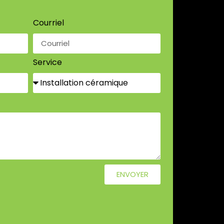
Courriel
Service
ENVOYER