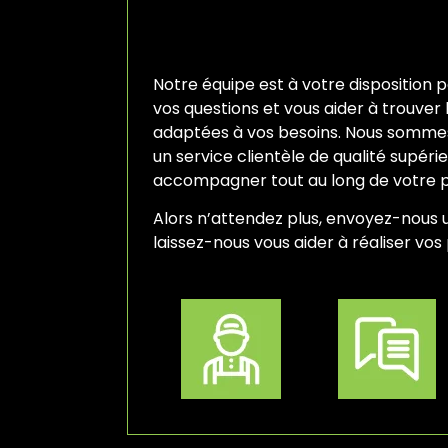
Notre équipe est à votre disposition 
vos questions et vous aider à trouver l
adaptées à vos besoins. Nous sommes
un service clientèle de qualité supéri
accompagner tout au long de votre p
Alors n’attendez plus, envoyez-nous
laissez-nous vous aider à réaliser vos 