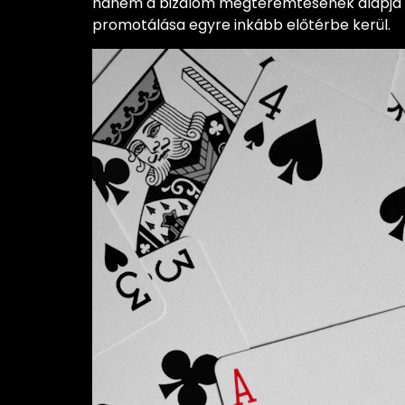
hanem a bizalom megteremtésének alapja is,
promotálása egyre inkább előtérbe kerül.