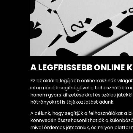
A LEGFRISSEBB ONLINE
Ez az oldal a legújabb online kaszinók világ
információk segítségével a felhasználók k
hanem gyors kifizetésekkel és széles játékkí
hátrányokról is tájékoztatást adunk.
A célunk, hogy segítjük a felhasználókat a
könnyedén összehasonlíthatják a különböző 
mivel érdemes játszaniuk, és milyen platfo