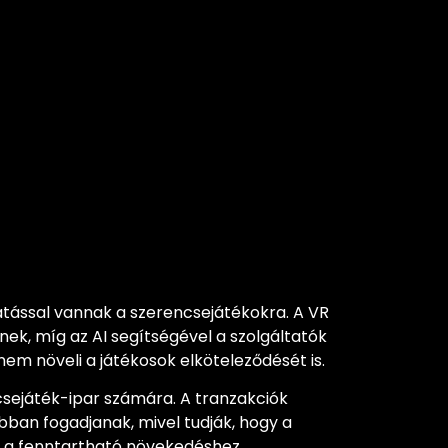
 hatással vannak a szerencsejátékokra. A VR
nek, míg az AI segítségével a szolgáltatók
em növeli a játékosok elköteleződését is.
csejáték-ipar számára. A tranzakciók
bban fogadjanak, mivel tudják, hogy a
n a fenntartható növekedéshez.