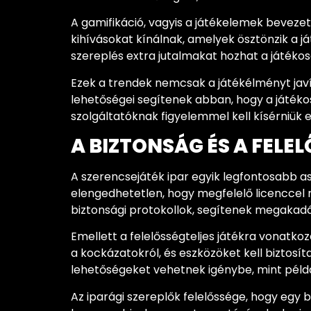
A gamifikáció, vagyis a játékelemek bevezet
kihívásokat kínálnak, amelyek ösztönzik a já
szereplés extra jutalmakat hozhat a játéko
Ezek a trendek nemcsak a játékélményt javít
lehetőségei segítenek abban, hogy a játéko
szolgáltatóknak figyelemmel kell kísérniük 
A BIZTONSÁG ÉS A FELE
A szerencsejáték ipar egyik legfontosabb as
elengedhetetlen, hogy megfelelő licenccel r
biztonsági protokollok, segítenek megakadá
Emellett a felelősségteljes játékra vonatko
a kockázatokról, és eszközöket kell biztosít
lehetőségeket vehetnek igénybe, mint példáu
Az iparági szereplők felelőssége, hogy egy 