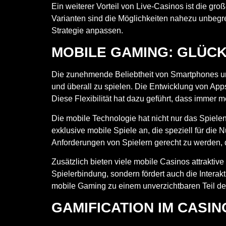
Ein weiterer Vorteil von Live-Casinos ist die gr
Varianten sind die Möglichkeiten nahezu unbegre
Strategie anpassen.
MOBILE GAMING: GLÜC
Die zunehmende Beliebtheit von Smartphones und 
und überall zu spielen. Die Entwicklung von App
Diese Flexibilität hat dazu geführt, dass immer m
Die mobile Technologie hat nicht nur das Spielen
exklusive mobile Spiele an, die speziell für die
Anforderungen von Spielern gerecht zu werden, 
Zusätzlich bieten viele mobile Casinos attraktive
Spielerbindung, sondern fördert auch die Interak
mobile Gaming zu einem unverzichtbaren Teil d
GAMIFICATION IM CASIN