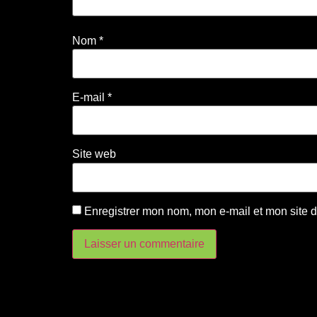
Nom
*
E-mail
*
Site web
Enregistrer mon nom, mon e-mail et mon site 