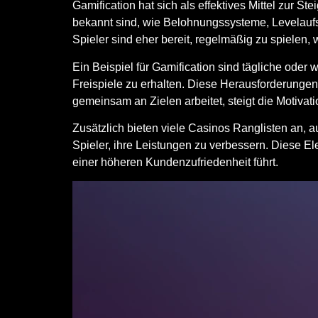
Gamification hat sich als effektives Mittel zur 
bekannt sind, wie Belohnungssysteme, Levelaufs
Spieler sind eher bereit, regelmäßig zu spielen, 
Ein Beispiel für Gamification sind tägliche od
Freispiele zu erhalten. Diese Herausforderungen
gemeinsam an Zielen arbeitet, steigt die Motivatio
Zusätzlich bieten viele Casinos Ranglisten an, a
Spieler, ihre Leistungen zu verbessern. Diese E
einer höheren Kundenzufriedenheit führt.