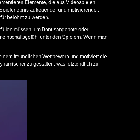
mplementieren Elemente, die aus Videospielen
pielerlebnis aufregender und motivierender.
afür belohnt zu werden.
 erfüllen müssen, um Bonusangebote oder
Gemeinschaftsgefühl unter den Spielern. Wenn man
 einem freundlichen Wettbewerb und motiviert die
ynamischer zu gestalten, was letztendlich zu