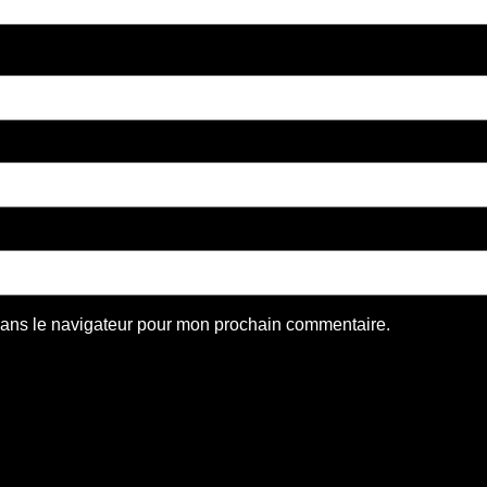
dans le navigateur pour mon prochain commentaire.