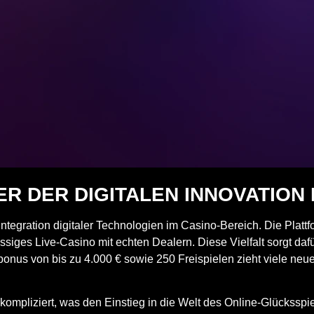
ER DER DIGITALEN INNOVATION 
Integration digitaler Technologien im Casino-Bereich. Die Plattf
ssiges Live-Casino mit echten Dealern. Diese Vielfalt sorgt dafü
bonus von bis zu 4.000 € sowie 250 Freispielen zieht viele neu
kompliziert, was den Einstieg in die Welt des Online-Glücksspiels