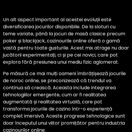
Un alt aspect important al acestei evoluții este
diversificarea jocurilor disponibile. De la sloturi cu
teme variate, până la jocuri de masă clasice precum
poker și blackjack, cazinourile online oferă o gamă
vastă pentru toate gusturile. Acest mix atrage nu doar
jucătorii experimentați, ci și pe cei novici, care pot
explora fără presiunea unui mediu fizic aglomerat.
Pe măsură ce mai mulți oameni îmbrățișează jocurile
de noroc online, se preconizează că trendul va
continua să crească. Aceasta include integrarea
tehnologiilor emergente, cum ar fi realitatea
augmentată și realitatea virtuală, care pot
transforma jocurile de cazino într-o experiență
complet imersivă. Aceste progrese tehnologice sunt
doar începutul unui viitor promițător pentru industria
cazinourilor online.