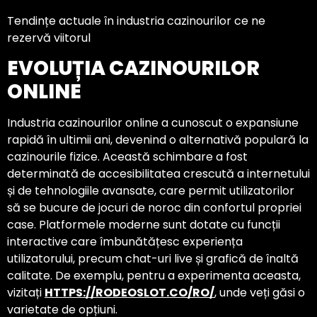
Tendințe actuale în industria cazinourilor ce ne
rezervă viitorul
EVOLUȚIA CAZINOURILOR
ONLINE
Industria cazinourilor online a cunoscut o expansiune
rapidă în ultimii ani, devenind o alternativă populară la
cazinourile fizice. Această schimbare a fost
determinată de accesibilitatea crescută a internetului
și de tehnologiile avansate, care permit utilizatorilor
să se bucure de jocuri de noroc din confortul propriei
case. Platformele moderne sunt dotate cu funcții
interactive care îmbunătățesc experiența
utilizatorului, precum chat-uri live și grafică de înaltă
calitate. De exemplu, pentru a experimenta aceasta,
vizitați
HTTPS://RODEOSLOT.CO/RO/
, unde veți găsi o
varietate de opțiuni.