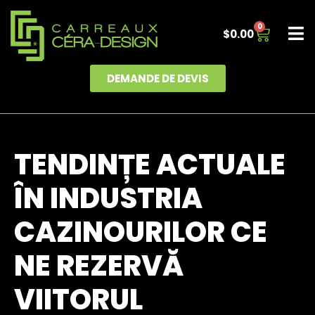
0
$
0.00
DEMANDE DE DEVIS
TENDINȚE ACTUALE
ÎN INDUSTRIA
CAZINOURILOR CE
NE REZERVĂ
VIITORUL