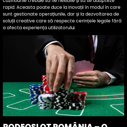
cazinourile trebuie să fie flexibile și să se adapteze
rapid. Aceasta poate duce la inovații în modul în care
sunt gestionate operațiunile, dar și la dezvoltarea de
soluții creative care să respecte cerințele legale fără
a afecta experiența utilizatorului.
RODEOSLOT ROMÂNIA – O