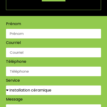
Prénom
Courriel
Téléphone
Service
Message