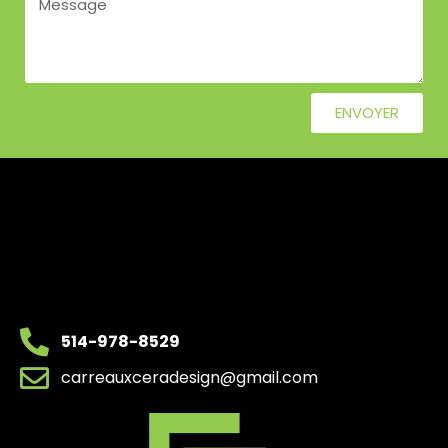
ENVOYER
514-978-8529
carreauxceradesign@gmail.com