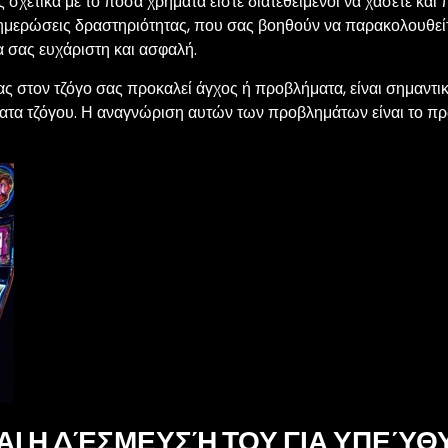
ας σχετικά με το πόσα χρήματα είστε διατεθειμένοι να χάσετε και
νημερώσεις δραστηριότητας, που σας βοηθούν να παρακολουθεί
ία σας ευχάριστη και ασφαλή.
σας στον τζόγο σας προκαλεί άγχος ή προβλήματα, είναι σημαντ
τα τζόγου. Η αναγνώριση αυτών των προβλημάτων είναι το πρώ
ΑΙ Η ΔΈΣΜΕΥΣΉ ΤΟΥ ΓΙΑ ΥΠΕΎΘ