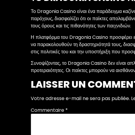
Το Dragonia Casino είναι ένα παράδειγμα καζίνο
παρόχους, διασφαλίζει ότι οι παίκτες απολαμβάνου
τους όρους και τις πιθανότητες των παιχνιδιών.
Η πλατφόρμα του Dragonia Casino προσφέρει επίσ
να παρακολουθούν τη δραστηριότητά τους, διασφα
στις πολιτικές του και την υποστήριξη που προσφ
Συνοψίζοντας, το Dragonia Casino δεν είναι απλώ
προτεραιότητες. Οι παίκτες μπορούν να αισθάνον
LAISSER UN COMMEN
Votre adresse e-mail ne sera pas publiée.
L
Commentaire
*