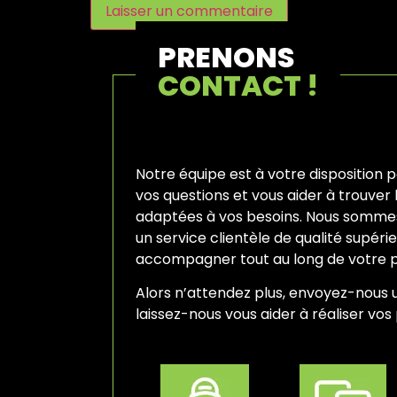
PRENONS
CONTACT !
Notre équipe est à votre disposition 
vos questions et vous aider à trouver l
adaptées à vos besoins. Nous sommes
un service clientèle de qualité supéri
accompagner tout au long de votre p
Alors n’attendez plus, envoyez-nous
laissez-nous vous aider à réaliser vos 